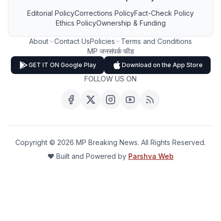
Editorial Policy
Corrections Policy
Fact-Check Policy
Ethics Policy
Ownership & Funding
About
Contact Us
Policies
Terms and Conditions
MP जनसंपर्क फीड
GET IT ON Google Play
Download on the App Store
FOLLOW US ON
Copyright ©
2026
MP Breaking News. All Rights Reserved.
❤️ Built and Powered by
Parshva Web