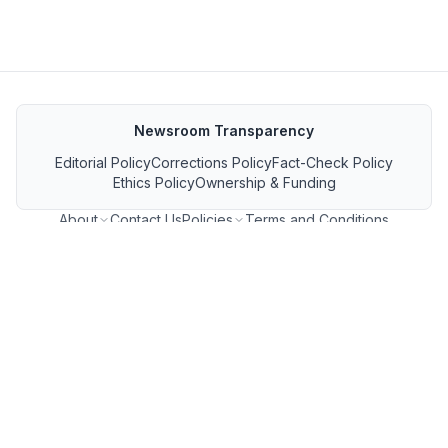
Newsroom Transparency
Editorial Policy
Corrections Policy
Fact-Check Policy
Ethics Policy
Ownership & Funding
About
Contact Us
Policies
Terms and Conditions
MP जनसंपर्क फीड
GET IT ON Google Play
Download on the App Store
FOLLOW US ON
Copyright ©
2026
MP Breaking News. All Rights Reserved.