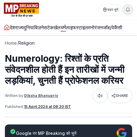
शहर चुनें
धर्म
देश
राज्य
दुनिया
बिज़नेस
टेक
खेल
लाइफस्टाइल
मनोरंजन
जॉब/वेकैंसी
Home
/
Religion
Numerology: रिश्तों के प्रति
संवेदनशील होती हैं इन तारीखों में जन्मी
लड़कियां, चुनती हैं प्रोफेशनल करियर
Written by:
Diksha Bhanupriy
SHARE
Listen
Published:
15 April 2024 at 08:20 IST
Google पर MP Breaking को चुनें