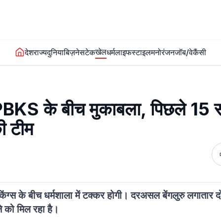
खेल
देश
राज्य
दुनिया
बिज़नेस
टेक
धर्म
लाइफस्टाइल
मनोरंजन
जॉब/वेकैंसी
KS के बीच मुकाबला, पिछले 15 स
की टीम
ंग्स के बीच धर्मशाला में टक्कर होगी। दरअसल बेंगलुरु लगातार द
ने को मिल रहा है।