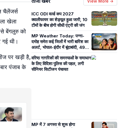
ताजा खबरें
View More →
ैलेंजर्स
ICC ODI वर्ल्ड कप 2027
क्वालीफायर का शेड्यूल हुआ जारी, 10
बला खेला
टीमों के बीच होगी सीधी एंट्री की जंग
 बेंगलुरु को
MP Weather Today: पन्ना-
ार गई थी।
दमोह समेत कई जिलों में भारी बारिश का
अलर्ट, भोपाल-इंदौर में बूंदाबांदी, 49
जिलों में अब भी सामान्य से कम बारिश
ीज पर खड़ी है,
वरिष्ठ नागरिकों की समस्याओं के समाधान
के लिए विदिशा पुलिस की पहल, लगी
 बार पंजाब के
सीनियर सिटीजन पंचायत
MP में 7 अगस्त से शुरू होगा