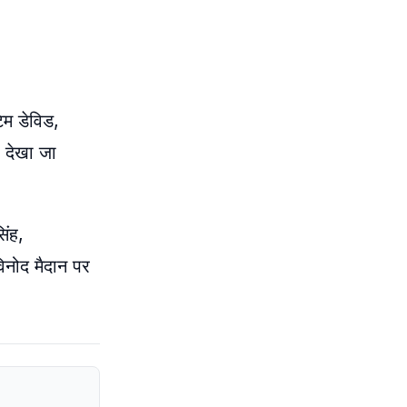
िम डेविड,
ो देखा जा
िंह,
विनोद मैदान पर