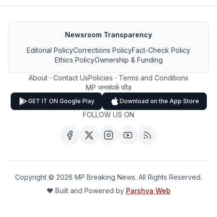
Newsroom Transparency
Editorial Policy
Corrections Policy
Fact-Check Policy
Ethics Policy
Ownership & Funding
About
Contact Us
Policies
Terms and Conditions
MP जनसंपर्क फीड
GET IT ON Google Play
Download on the App Store
FOLLOW US ON
Copyright ©
2026
MP Breaking News. All Rights Reserved.
❤️ Built and Powered by
Parshva Web