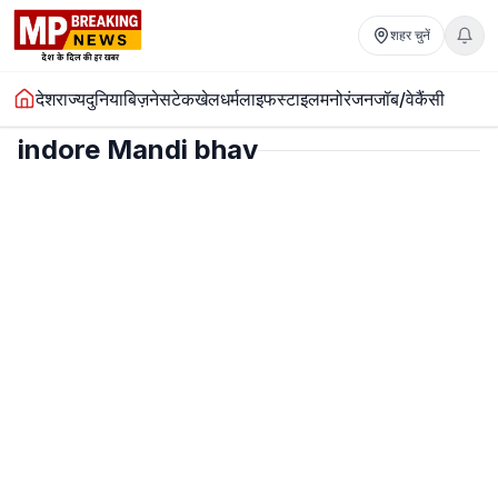
शहर चुनें
देश
राज्य
दुनिया
बिज़नेस
टेक
खेल
धर्म
लाइफस्टाइल
मनोरंजन
जॉब/वेकैंसी
indore Mandi bhav