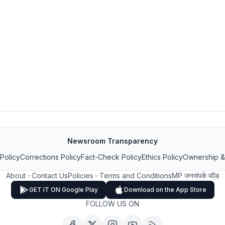
Newsroom Transparency
 Policy
Corrections Policy
Fact-Check Policy
Ethics Policy
Ownership &
About
Contact Us
Policies
Terms and Conditions
MP जनसंपर्क फीड
GET IT ON Google Play
Download on the App Store
FOLLOW US ON