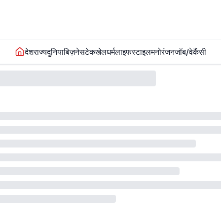
देश
राज्य
दुनिया
बिज़नेस
टेक
खेल
धर्म
लाइफस्टाइल
मनोरंजन
जॉब/वेकैंसी