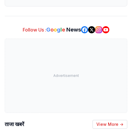
G
o
o
g
l
e
News
Follow Us :
Advertisement
ताजा खबरें
View More →