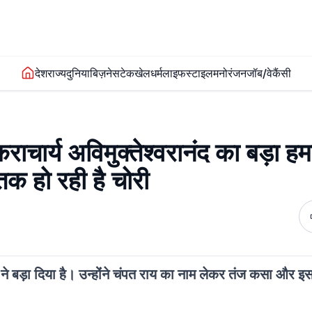
देश
राज्य
दुनिया
बिज़नेस
टेक
खेल
धर्म
लाइफस्टाइल
मनोरंजन
जॉब/वेकैंसी
कराचार्य अविमुक्तेश्वरानंद का बड़ा ह
क हो रही है चोरी
द ने बड़ा दिया है। उन्होंंने चंपत राय का नाम लेकर तंज कसा और इस प