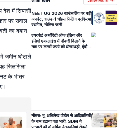
ताजा खबरें
View More →
य देश में सियासी
NEET UG 2026 काउंसलिंग पर बड़ी
अपडेट, राउंड-1 चॉइस फिलिंग प्रक्रिया
सरकार पर सवाल
स्थगित, नोटिस जारी
स्वती का बयान
एयरपोर्ट अथॉरिटी ऑफ इंडिया और
इंडिगो एयरलाइंस में नौकरी दिलाने के
नाम पर लाखों रुपये की धोखाधड़ी, इंदौर
पुलिस ने मामला दर्ज किया
में जमीन घोटाले
र यह सिलसिला
िनट के भीतर
िए।
नीमच: भू-अभिलेख पोर्टल से आदिवासियों
के नाम हटाना पड़ा भारी, SDM ने
पटवारी की दो वार्षिक वेतनवृद्धियां रोकने