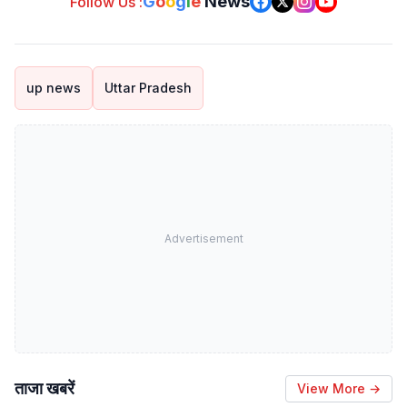
G
o
o
g
l
e
News
Follow Us :
up news
Uttar Pradesh
Advertisement
ताजा खबरें
View More →