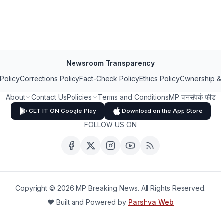
Newsroom Transparency
 Policy
Corrections Policy
Fact-Check Policy
Ethics Policy
Ownership &
About
Contact Us
Policies
Terms and Conditions
MP जनसंपर्क फीड
GET IT ON Google Play
Download on the App Store
FOLLOW US ON
Copyright ©
2026
MP Breaking News. All Rights Reserved.
❤️ Built and Powered by
Parshva Web