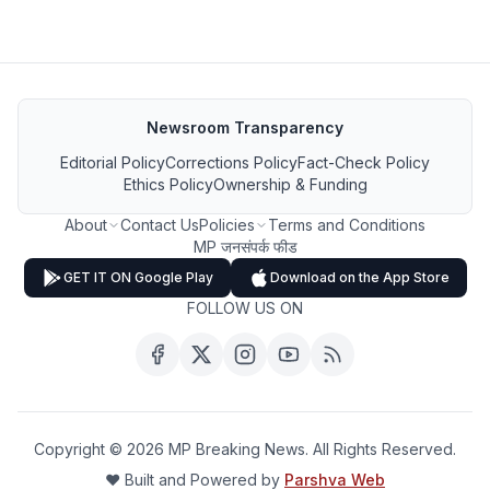
Newsroom Transparency
Editorial Policy
Corrections Policy
Fact-Check Policy
Ethics Policy
Ownership & Funding
About
Contact Us
Policies
Terms and Conditions
MP जनसंपर्क फीड
GET IT ON Google Play
Download on the App Store
FOLLOW US ON
Copyright ©
2026
MP Breaking News. All Rights Reserved.
❤️ Built and Powered by
Parshva Web