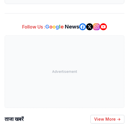
G
o
o
g
l
e
News
Follow Us :
Advertisement
ताजा खबरें
View More →