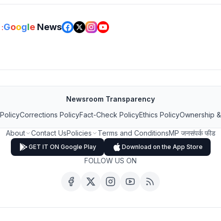
G
o
o
g
l
e
News
:
Newsroom Transparency
 Policy
Corrections Policy
Fact-Check Policy
Ethics Policy
Ownership &
About
Contact Us
Policies
Terms and Conditions
MP जनसंपर्क फीड
GET IT ON Google Play
Download on the App Store
FOLLOW US ON