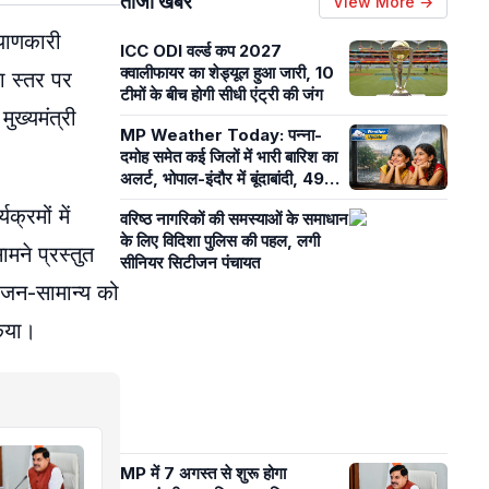
ताजा खबरें
View More →
्याणकारी
ICC ODI वर्ल्ड कप 2027
क्वालीफायर का शेड्यूल हुआ जारी, 10
ला स्तर पर
टीमों के बीच होगी सीधी एंट्री की जंग
ुख्यमंत्री
MP Weather Today: पन्ना-
दमोह समेत कई जिलों में भारी बारिश का
अलर्ट, भोपाल-इंदौर में बूंदाबांदी, 49
जिलों में अब भी सामान्य से कम बारिश
्रमों में
वरिष्ठ नागरिकों की समस्याओं के समाधान
के लिए विदिशा पुलिस की पहल, लगी
मने प्रस्तुत
सीनियर सिटीजन पंचायत
ि जन-सामान्य को
किया।
MP में 7 अगस्त से शुरू होगा