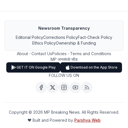
Newsroom Transparency
Editorial Policy
Corrections Policy
Fact-Check Policy
Ethics Policy
Ownership & Funding
About
Contact Us
Policies
Terms and Conditions
MP जनसंपर्क फीड
GET IT ON Google Play
Download on the App Store
FOLLOW US ON
Copyright ©
2026
MP Breaking News. All Rights Reserved.
❤️ Built and Powered by
Parshva Web