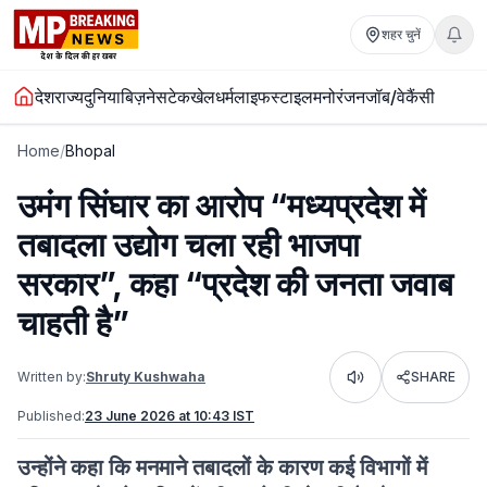
शहर चुनें
देश
राज्य
दुनिया
बिज़नेस
टेक
खेल
धर्म
लाइफस्टाइल
मनोरंजन
जॉब/वेकैंसी
Home
/
Bhopal
उमंग सिंघार का आरोप “मध्यप्रदेश में
तबादला उद्योग चला रही भाजपा
सरकार”, कहा “प्रदेश की जनता जवाब
चाहती है”
Written by:
Shruty Kushwaha
SHARE
Listen
Published:
23 June 2026 at 10:43 IST
उन्होंने कहा कि मनमाने तबादलों के कारण कई विभागों में