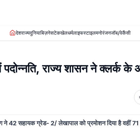
देश
राज्य
दुनिया
बिज़नेस
टेक
खेल
धर्म
लाइफस्टाइल
मनोरंजन
जॉब/वेकैंसी
ोन्नति, राज्य शासन ने क्लर्क के 
ग ने 42 सहायक ग्रेड- 2/ लेखापाल को प्रमोशन दिया है वहीं 7