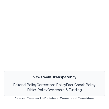
Newsroom Transparency
Editorial Policy
Corrections Policy
Fact-Check Policy
Ethics Policy
Ownership & Funding
About
Contact Us
Policies
Terms and Conditions
MP जनसंपर्क फीड