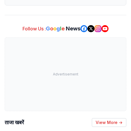
G
o
o
g
l
e
News
Follow Us :
Advertisement
ताजा खबरें
View More →