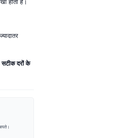
खा होता है।
ज्यादातर
। सटीक दरों के
छापते।