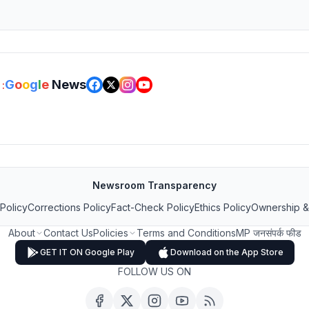
G
o
o
g
l
e
News
:
Newsroom Transparency
 Policy
Corrections Policy
Fact-Check Policy
Ethics Policy
Ownership &
About
Contact Us
Policies
Terms and Conditions
MP जनसंपर्क फीड
GET IT ON Google Play
Download on the App Store
FOLLOW US ON