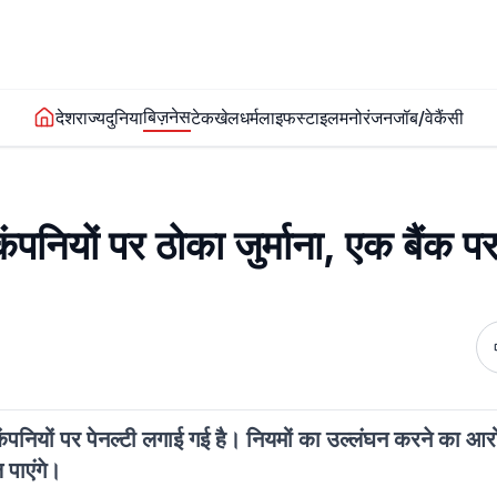
बिज़नेस
देश
राज्य
दुनिया
टेक
खेल
धर्म
लाइफस्टाइल
मनोरंजन
जॉब/वेकैंसी
पनियों पर ठोका जुर्माना, एक बैंक प
नियों पर पेनल्टी लगाई गई है। नियमों का उल्लंघन करने का आरो
ल पाएंगे।