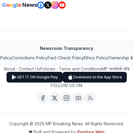
G
o
o
g
l
e
News
:
Newsroom Transparency
 Policy
Corrections Policy
Fact-Check Policy
Ethics Policy
Ownership &
About
Contact Us
Policies
Terms and Conditions
MP जनसंपर्क फीड
GET IT ON Google Play
Download on the App Store
FOLLOW US ON
Copyright ©
2026
MP Breaking News. All Rights Reserved.
❤️ Built and Powered by
Parshva Web