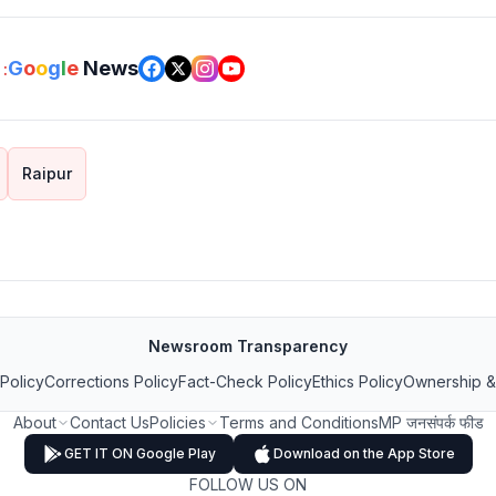
G
o
o
g
l
e
News
:
Raipur
Newsroom Transparency
 Policy
Corrections Policy
Fact-Check Policy
Ethics Policy
Ownership &
About
Contact Us
Policies
Terms and Conditions
MP जनसंपर्क फीड
GET IT ON Google Play
Download on the App Store
FOLLOW US ON