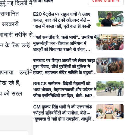
ताजा खबरें
View More →
मू नई दिल्ली में
 सम्मानित
E20 पेट्रोल पर राहुल गांधी ने उठाए
सवाल, कार की टंकी खोलकर बोले –
दा सरकारी
‘दाल में काला नहीं, पूरी दाल ही काली’
नवाचारी तरीके से
“यहां सब ठीक है, चलो भागो”.. उमरिया में
मुख्यमंत्री जन-विश्वास अभियान में
 के लिए उन्हें
छात्रों को शिकायत रखने से रोका,
पंचायत सचिव पर लगे आरोप
रामघाट पर शिप्रा आरती को लेकर खड़ा
हुआ विवाद, तीर्थ पुरोहितों को पुलिस ने
पनाया। उन्होंने
हटाया, महाकाल मंदिर समिति के बटुकों ने
कराई आरती
ख रहे हैं,
BRICS सम्मेलन: विदेशी मेहमानों को
भाया भोपाल, मेहमाननवाजी और पर्यटन ने
िषय को सरल
जीता प्रतिनिधियों का दिल, बोले- MP
का आतिथ्य हमेशा रहेगा याद
CM पुष्कर सिंह धामी ने की उत्तराखंड
स्पोर्ट्स यूनिवर्सिटी की समीक्षा, बोले –
‘गुणवत्ता से नहीं होगा समझौता, आधुनिक
खेल सुविधाओं पर रहेगा फोकस’