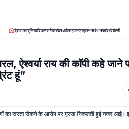
मनोरंजन
देश
राज्य
दुनिया
बिज़नेस
टेक
खेल
धर्म
लाइफस्टाइल
जॉब/वेकैंसी
रल, ऐश्वर्या राय की कॉपी कहे जाने 
िंट हूं”
 में लोगों का रास्ता रोकने के आरोप पर गुस्सा निकलती हुई नजर आई