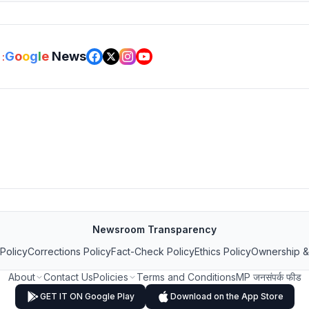
G
o
o
g
l
e
News
:
Newsroom Transparency
 Policy
Corrections Policy
Fact-Check Policy
Ethics Policy
Ownership &
About
Contact Us
Policies
Terms and Conditions
MP जनसंपर्क फीड
GET IT ON Google Play
Download on the App Store