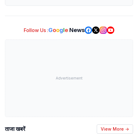
G
o
o
g
l
e
News
Follow Us :
Advertisement
ताजा खबरें
View More →