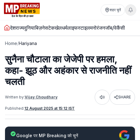
शहर चुनें
देश
राज्य
दुनिया
बिज़नेस
टेक
खेल
धर्म
लाइफस्टाइल
मनोरंजन
जॉब/वेकैंसी
Home
/
Hariyana
सुनैना चौटाला का जेजेपी पर हमला,
कहा- झूठ और अहंकार से राजनीति नहीं
चलती
Written by:
Vijay Choudhary
SHARE
Listen
Published:
12 August 2025 at 15:12 IST
Google पर MP Breaking को चुनें