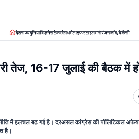
देश
राज्य
दुनिया
बिज़नेस
टेक
खेल
धर्म
लाइफस्टाइल
मनोरंजन
जॉब/वेकैंसी
यारी तेज, 16-17 जुलाई की बैठक में 
ाजनीति में हलचल बढ़ गई है। दरअसल कांग्रेस की पॉलिटिकल अफेय
ित है।