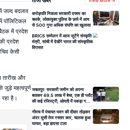
ताजा खबरें
View More →
में जल्द बदलाव
करोड़पति निकला सरकारी दफ्तर का
क्लर्क, लोकायुक्त पुलिस के छापे में आय
में पॉलिटिकल
से 500 गुना अधिक संपत्ति का खुलासा
ठक में प्रदेश
BRICS सम्मेलन में आज जुटेंगे संस्कृति
की प्रदेश
मंत्री, सांची में देखेंगे भारत की सांस्कृतिक
विरासत
सचिव केसी
तिम तारीख और
ुड़े महत्वपूर्ण
जबलपुर: सरकारी जमीन को अपना
बताकर 69.5 लाख में बेचा, एक ही प्लॉट
 रहा है।
की कई रजिस्ट्री, ओमती में पकड़ा गया
आरोपी
नीमच में पंचायत भवन की दीवार तोड़कर
अंदर घुसी तेज रफ्तार कार, चालक हुआ
घायल, बड़ा हादसा टला