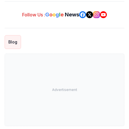
G
o
o
g
l
e
News
Follow Us :
Blog
Advertisement