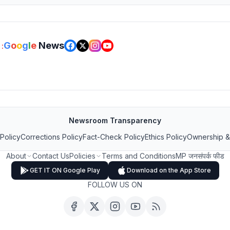
G
o
o
g
l
e
News
:
Newsroom Transparency
 Policy
Corrections Policy
Fact-Check Policy
Ethics Policy
Ownership &
About
Contact Us
Policies
Terms and Conditions
MP जनसंपर्क फीड
GET IT ON Google Play
Download on the App Store
FOLLOW US ON