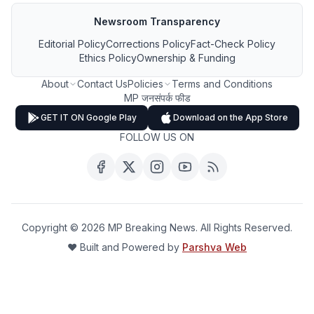
Newsroom Transparency
Editorial Policy
Corrections Policy
Fact-Check Policy
Ethics Policy
Ownership & Funding
About
Contact Us
Policies
Terms and Conditions
MP जनसंपर्क फीड
GET IT ON Google Play
Download on the App Store
FOLLOW US ON
Copyright ©
2026
MP Breaking News. All Rights Reserved.
❤️ Built and Powered by
Parshva Web