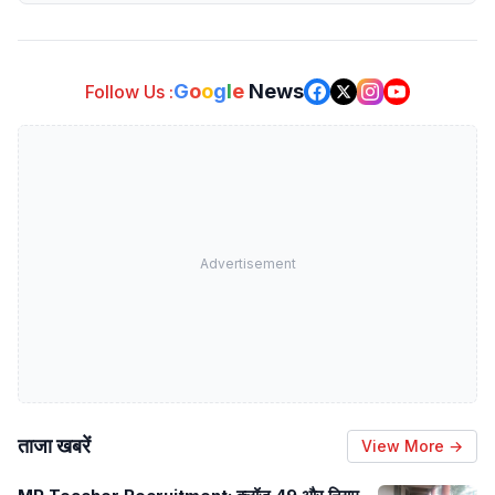
G
o
o
g
l
e
News
Follow Us :
Advertisement
ताजा खबरें
View More →