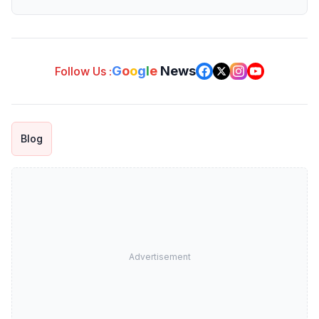
G
o
o
g
l
e
News
Follow Us :
Blog
Advertisement