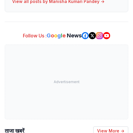
View all posts by
Manisha Kumari Pandey
→
G
o
o
g
l
e
News
Follow Us :
Advertisement
ताजा खबरें
View More →