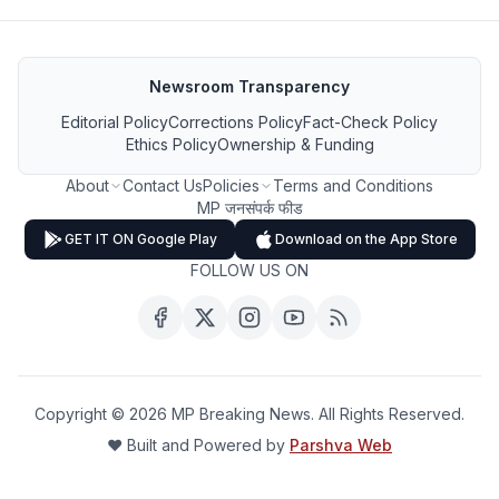
Newsroom Transparency
Editorial Policy
Corrections Policy
Fact-Check Policy
Ethics Policy
Ownership & Funding
About
Contact Us
Policies
Terms and Conditions
MP जनसंपर्क फीड
GET IT ON Google Play
Download on the App Store
FOLLOW US ON
Copyright ©
2026
MP Breaking News. All Rights Reserved.
❤️ Built and Powered by
Parshva Web