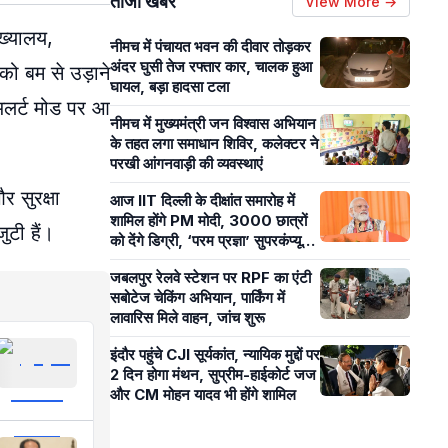
ताजा खबरें
View More →
ख्यालय,
नीमच में पंचायत भवन की दीवार तोड़कर
अंदर घुसी तेज रफ्तार कार, चालक हुआ
 को बम से उड़ाने
घायल, बड़ा हादसा टला
 अलर्ट मोड पर आ
नीमच में मुख्यमंत्री जन विश्वास अभियान
के तहत लगा समाधान शिविर, कलेक्टर ने
परखी आंगनवाड़ी की व्यवस्थाएं
 सुरक्षा
आज IIT दिल्ली के दीक्षांत समारोह में
शामिल होंगे PM मोदी, 3000 छात्रों
ुटी हैं।
को देंगे डिग्री, ‘परम प्रज्ञा’ सुपरकंप्यूटर
का करेंगे उद्घाटन
जबलपुर रेलवे स्टेशन पर RPF का एंटी
सबोटेज चेकिंग अभियान, पार्किंग में
लावारिस मिले वाहन, जांच शुरू
इंदौर पहुंचे CJI सूर्यकांत, न्यायिक मुद्दों पर
2 दिन होगा मंथन, सुप्रीम-हाईकोर्ट जज
और CM मोहन यादव भी होंगे शामिल