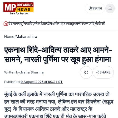
शहर चुनें
देश
राज्य
दुनिया
बिज़नेस
टेक
खेल
धर्म
लाइफस्टाइल
मनोरंजन
जॉब/वेकैंसी
Home
/
Maharashtra
एकनाथ शिंदे-आदित्य ठाकरे आए आमने-
सामने, नारली पूर्णिमा पर खूब हुआ हंगामा
Written by:
Neha Sharma
SHARE
Listen
Published:
9 August 2025 at 00:31 IST
मुंबई के वर्ली इलाके में नारली पूर्णिमा का पारंपरिक उत्सव तो
हर साल की तरह मनाया गया, लेकिन इस बार शिवसेना (उद्धव
गुट) के विधायक आदित्य ठाकरे और महाराष्ट्र के
उपमुख्यमंत्री एकनाथ शिंदे एक ही मंच के आस-पास पहुंचे