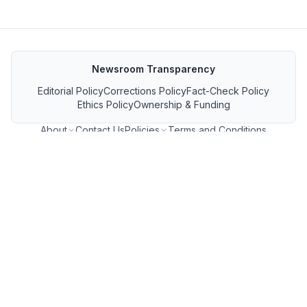
Newsroom Transparency
Editorial Policy
Corrections Policy
Fact-Check Policy
Ethics Policy
Ownership & Funding
About
Contact Us
Policies
Terms and Conditions
MP जनसंपर्क फीड
GET IT ON Google Play
Download on the App Store
FOLLOW US ON
Copyright ©
2026
MP Breaking News. All Rights Reserved.
❤️ Built and Powered by
Parshva Web