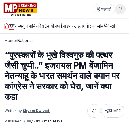
शहर चुनें
देश
राज्य
दुनिया
बिज़नेस
टेक
खेल
धर्म
लाइफस्टाइल
मनोरंजन
जॉब/वेकैंसी
Home
/
National
“पुरस्कारों के भूखे विश्वगुरु की पत्थर
जैसी चुप्पी..” इजरायल PM बेंजामिन
नेतन्याहू के भारत समर्थन वाले बयान पर
कांग्रेस ने सरकार को घेरा, जानें क्या
कहा
Written by:
Shyam Dwivedi
SHARE
Listen
Published:
6 July 2026 at 17:14 IST