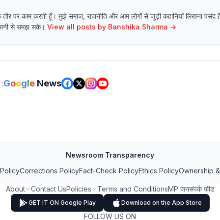
 राइटर के तौर पर काम करती हूँ। मुझे समाज, राजनीति और आम लोगों से जुड़ी कहानियाँ लिखना पसं
 आसानी से समझ सके।
View all posts by
Banshika Sharma
→
G
o
o
g
l
e
News
:
Newsroom Transparency
 Policy
Corrections Policy
Fact-Check Policy
Ethics Policy
Ownership &
About
Contact Us
Policies
Terms and Conditions
MP जनसंपर्क फीड
GET IT ON Google Play
Download on the App Store
FOLLOW US ON