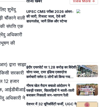
ताजा खबरें
View More →
िए शुभेंदु
UPSC CMS परीक्षा 2026 आंसर-
की जारी, रिजल्ट जल्द, ऐसे करें
ी चौंकाने वाली
डाउनलोड, जानें लिंक और स्टेप्स
की संपत्ति एक
ेंदु अधिकारी
 आभूषण की
आर) द्वारा साझा
इंदौर एयरपोर्ट पर 1.28 करोड़ का विदेशी
सोना जब्त, एयर इंडिया एक्सप्रेस
ी किसी सरकारी
कर्मचारी समेत 5 लोगों को किया गया
वल 12 हजार
गिरफ्तार
नीमच खेल मैदान बचाओ आंदोलन ने
 बैंक, आईडीबीआई
पकड़ी रफ़्तार, खिलाड़ियों ने थाली-ताली
बजाकर निकाली जन-जागरण रैली
ंदु अधिकारी ने
देशभर में 32 यूनिवर्सिटी फर्जी, UGC ने