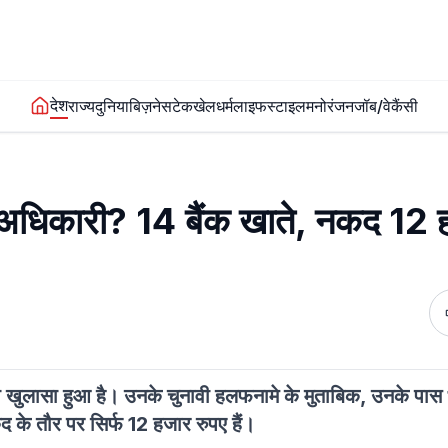
देश
राज्य
दुनिया
बिज़नेस
टेक
खेल
धर्म
लाइफस्टाइल
मनोरंजन
जॉब/वेकैंसी
ेंदु अधिकारी? 14 बैंक खाते, नकद 12
ि का खुलासा हुआ है। उनके चुनावी हलफनामे के मुताबिक, उनके पास 1
 के तौर पर सिर्फ 12 हजार रुपए हैं।