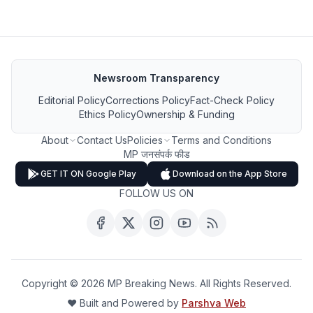
Newsroom Transparency
Editorial Policy
Corrections Policy
Fact-Check Policy
Ethics Policy
Ownership & Funding
About
Contact Us
Policies
Terms and Conditions
MP जनसंपर्क फीड
GET IT ON Google Play
Download on the App Store
FOLLOW US ON
Copyright ©
2026
MP Breaking News. All Rights Reserved.
❤️ Built and Powered by
Parshva Web