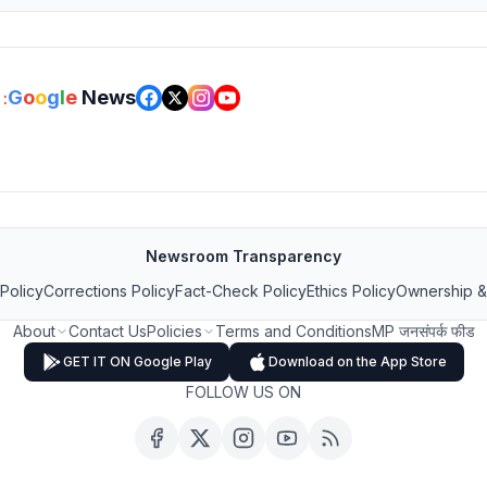
G
o
o
g
l
e
News
:
Newsroom Transparency
 Policy
Corrections Policy
Fact-Check Policy
Ethics Policy
Ownership &
About
Contact Us
Policies
Terms and Conditions
MP जनसंपर्क फीड
GET IT ON Google Play
Download on the App Store
FOLLOW US ON