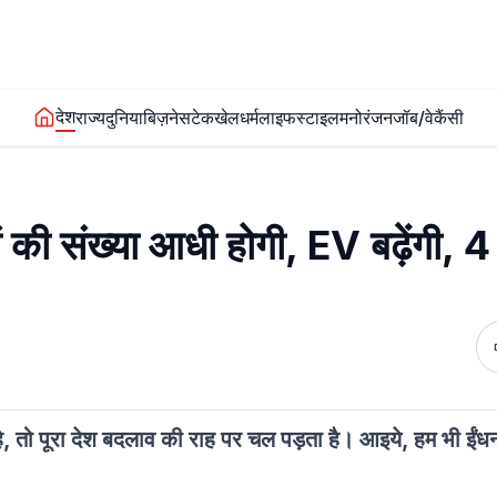
देश
राज्य
दुनिया
बिज़नेस
टेक
खेल
धर्म
लाइफस्टाइल
मनोरंजन
जॉब/वेकैंसी
 की संख्या आधी होगी, EV बढ़ेंगी, 4 
, तो पूरा देश बदलाव की राह पर चल पड़ता है। आइये, हम भी ईंध