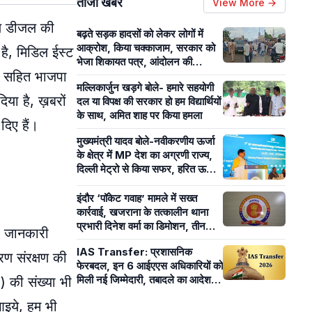
ताजा खबरें
View More →
रोल डीजल की
बढ़ते सड़क हादसों को लेकर लोगों में
आक्रोश, किया चक्काजाम, सरकार को
ै, मिडिल ईस्ट
भेजा शिकायत पत्र, आंदोलन की
कार सहित भाजपा
चेतावनी
मल्लिकार्जुन खड़गे बोले- हमारे सहयोगी
या है, ख़बरों
दल या विपक्ष की सरकार हो हम विद्यार्थियों
के साथ, अमित शाह पर किया हमला
दिए हैं।
मुख्यमंत्री यादव बोले-नवीकरणीय ऊर्जा
के क्षेत्र में MP देश का अग्रणी राज्य,
दिल्ली मेट्रो से किया सफर, हरित ऊर्जा
मॉडल का हुआ प्रेजेंटेशन
इंदौर ‘पॉकेट गवाह’ मामले में सख्त
कार्रवाई, खजराना के तत्कालीन थाना
प्रभारी दिनेश वर्मा का डिमोशन, तीन
की जानकारी
साल के लिए बने सब-इंस्पेक्टर
IAS Transfer: प्रशासनिक
रण संरक्षण की
फेरबदल, इन 6 आईएएस अधिकारियों को
मिली नई जिम्मेदारी, तबादले का आदेश
) की संख्या भी
जारी
आइये, हम भी