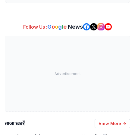
G
o
o
g
l
e
News
Follow Us :
Advertisement
ताजा खबरें
View More →