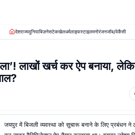
देश
राज्य
दुनिया
बिज़नेस
टेक
खेल
धर्म
लाइफस्टाइल
मनोरंजन
जॉब/वेकैंसी
ाला’! लाखों खर्च कर ऐप बनाया, लेक
ेमाल?
जयपुर में बिजली व्यवस्था को सुचारू बनाने के लिए प्रबंधन ने ल