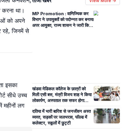
बिजली कनेक्शन,
ताजा खबरें
View More →
चित करना था।
MP Promotion : वाणिज्यिक कर
विभाग ने उपायुक्तों को पदोन्नत कर बनाया
ाओं को अपने
अपर आयुक्त, राज्य शासन ने जारी किये
रहे, जिनमें से
आदेश
ंता इसका
खंडवा मेडिकल कॉलेज के छात्रों को
र्ट सीधे उच्च
मिली एसी बस, मंत्री विजय शाह ने किया
लोकार्पण, अस्पताल तक सफर होगा
ें महीनों लग
आसान
दतिया में भारी बारिश से जनजीवन अस्त
व्यस्त, सड़कों पर जलभराव, फील्ड में
कलेक्टर, स्कूलों में छुट्टी