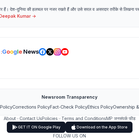
हिर हैं। देश-दुनिया की हलचल पर नजर रखते हैं और उसे सरल व असरदार तरीके से लिखना पसं
Deepak Kumar
→
G
o
o
g
l
e
News
:
Newsroom Transparency
 Policy
Corrections Policy
Fact-Check Policy
Ethics Policy
Ownership &
About
Contact Us
Policies
Terms and Conditions
MP जनसंपर्क फीड
GET IT ON Google Play
Download on the App Store
FOLLOW US ON