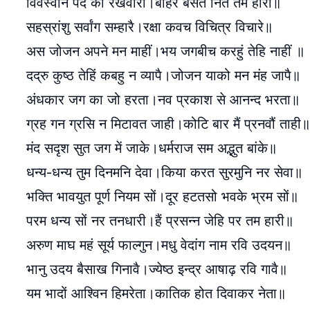
विवस्वान पद की रखवारी।बाहर बसते नित तम हारी॥
सहस्रांशु सर्वांग सम्हारै।रक्षा कवच विचित्र विचारे॥
अस जोजन अपने मन माहीं।भय जगबीच करहुं तेहि नाहीं ॥
दद्रु कुष्ठ तेहिं कबहु न व्यापै।जोजन याको मन मंह जापै॥
अंधकार जग का जो हरता।नव प्रकाश से आनन्द भरता॥
ग्रह गन ग्रसि न मिटावत जाही।कोटि बार मैं प्रनवौं ताही॥
मंद सदृश सुत जग में जाके।धर्मराज सम अद्भुत बांके॥
धन्य-धन्य तुम दिनमनि देवा।किया करत सुरमुनि नर सेवा॥
भक्ति भावयुत पूर्ण नियम सों।दूर हटतसो भवके भ्रम सों॥
परम धन्य सों नर तनधारी।हैं प्रसन्न जेहि पर तम हारी॥
अरुण माघ महं सूर्य फाल्गुन।मधु वेदांग नाम रवि उदयन॥
भानु उदय बैसाख गिनावै।ज्येष्ठ इन्द्र आषाढ़ रवि गावै॥
यम भादों आश्विन हिमरेता।कातिक होत दिवाकर नेता॥