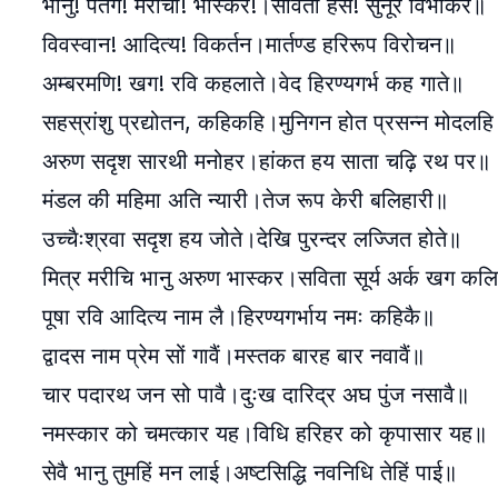
भानु! पतंग! मरीची! भास्कर!।सविता हंस! सुनूर विभाकर॥
विवस्वान! आदित्य! विकर्तन।मार्तण्ड हरिरूप विरोचन॥
अम्बरमणि! खग! रवि कहलाते।वेद हिरण्यगर्भ कह गाते॥
सहस्रांशु प्रद्योतन, कहिकहि।मुनिगन होत प्रसन्न मोदलह
अरुण सदृश सारथी मनोहर।हांकत हय साता चढ़ि रथ पर॥
मंडल की महिमा अति न्यारी।तेज रूप केरी बलिहारी॥
उच्चैःश्रवा सदृश हय जोते।देखि पुरन्दर लज्जित होते॥
मित्र मरीचि भानु अरुण भास्कर।सविता सूर्य अर्क खग क
पूषा रवि आदित्य नाम लै।हिरण्यगर्भाय नमः कहिकै॥
द्वादस नाम प्रेम सों गावैं।मस्तक बारह बार नवावैं॥
चार पदारथ जन सो पावै।दुःख दारिद्र अघ पुंज नसावै॥
नमस्कार को चमत्कार यह।विधि हरिहर को कृपासार यह॥
सेवै भानु तुमहिं मन लाई।अष्टसिद्धि नवनिधि तेहिं पाई॥