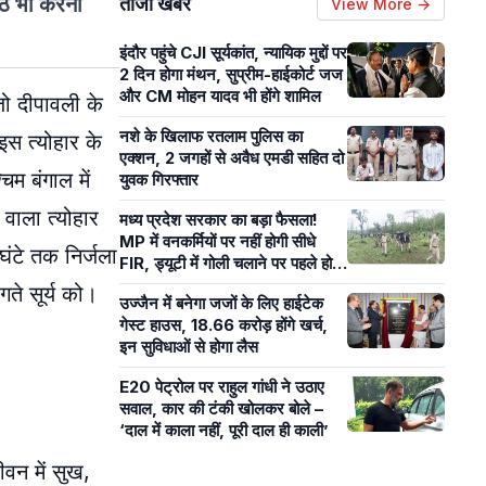
ाठ भी करना
ताजा खबरें
View More →
इंदौर पहुंचे CJI सूर्यकांत, न्यायिक मुद्दों पर
2 दिन होगा मंथन, सुप्रीम-हाईकोर्ट जज
और CM मोहन यादव भी होंगे शामिल
जो दीपावली के
नशे के खिलाफ रतलाम पुलिस का
इस त्योहार के
एक्शन, 2 जगहों से अवैध एमडी सहित दो
िम बंगाल में
युवक गिरफ्तार
 वाला त्योहार
मध्य प्रदेश सरकार का बड़ा फैसला!
MP में वनकर्मियों पर नहीं होगी सीधे
घंटे तक निर्जला
FIR, ड्यूटी में गोली चलाने पर पहले होगी
मजिस्ट्रियल जांच
गते सूर्य को।
उज्जैन में बनेगा जजों के लिए हाईटेक
गेस्ट हाउस, 18.66 करोड़ होंगे खर्च,
इन सुविधाओं से होगा लैस
E20 पेट्रोल पर राहुल गांधी ने उठाए
सवाल, कार की टंकी खोलकर बोले –
‘दाल में काला नहीं, पूरी दाल ही काली’
ीवन में सुख,