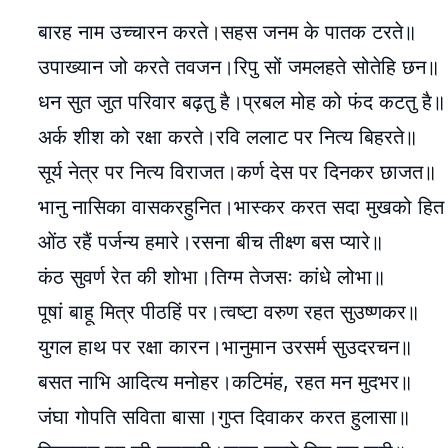
बारह नाम उच्चारन करते।सहस जनम के पातक टरते॥
उपाख्यान जो करते तवजन।रिपु सों जमलहते सोतेहि छन॥
धन सुत जुत परिवार बढ़तु है।प्रबल मोह को फंद कटतु है॥
अर्क शीश को रक्षा करते।रवि ललाट पर नित्य बिहरते॥
सूर्य नेत्र पर नित्य विराजत।कर्ण देस पर दिनकर छाजत॥
भानु नासिका वासकरहुनित।भास्कर करत सदा मुखको हि
ओंठ रहैं पर्जन्य हमारे।रसना बीच तीक्ष्ण बस प्यारे॥
कंठ सुवर्ण रेत की शोभा।तिग्म तेजसः कांधे लोभा॥
पूषां बाहू मित्र पीठहिं पर।त्वष्टा वरुण रहत सुउष्णकर॥
युगल हाथ पर रक्षा कारन।भानुमान उरसर्म सुउदरचन॥
बसत नाभि आदित्य मनोहर।कटिमंह, रहत मन मुदभर॥
जंघा गोपति सविता बासा।गुप्त दिवाकर करत हुलासा॥