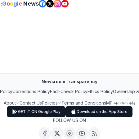
G
o
o
g
l
e
News
:
Newsroom Transparency
 Policy
Corrections Policy
Fact-Check Policy
Ethics Policy
Ownership &
About
Contact Us
Policies
Terms and Conditions
MP जनसंपर्क फीड
GET IT ON Google Play
Download on the App Store
FOLLOW US ON