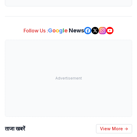
G
o
o
g
l
e
News
Follow Us :
Advertisement
ताजा खबरें
View More →