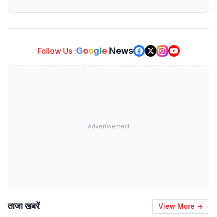
G
o
o
g
l
e
News
Follow Us :
Advertisement
ताजा खबरें
View More →