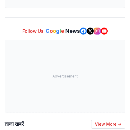
G
o
o
g
l
e
News
Follow Us :
Advertisement
ताजा खबरें
View More →