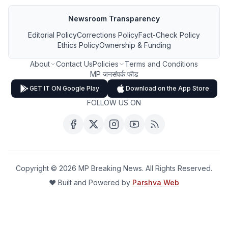
Newsroom Transparency
Editorial Policy
Corrections Policy
Fact-Check Policy
Ethics Policy
Ownership & Funding
About
Contact Us
Policies
Terms and Conditions
MP जनसंपर्क फीड
GET IT ON Google Play
Download on the App Store
FOLLOW US ON
Copyright ©
2026
MP Breaking News. All Rights Reserved.
❤️ Built and Powered by
Parshva Web