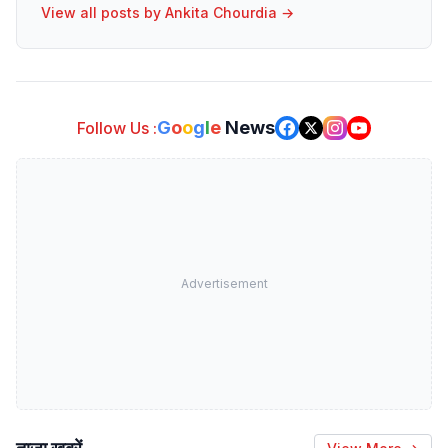
View all posts by
Ankita Chourdia
→
G
o
o
g
l
e
News
Follow Us :
Advertisement