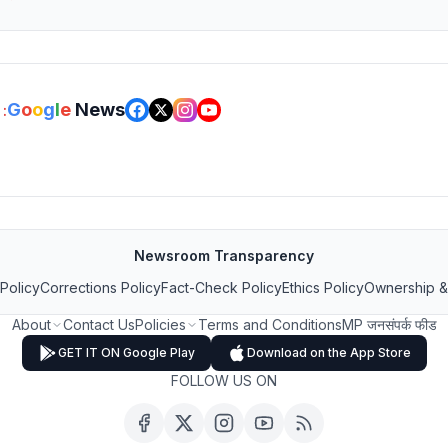
G
o
o
g
l
e
News
:
Newsroom Transparency
 Policy
Corrections Policy
Fact-Check Policy
Ethics Policy
Ownership &
About
Contact Us
Policies
Terms and Conditions
MP जनसंपर्क फीड
GET IT ON Google Play
Download on the App Store
FOLLOW US ON