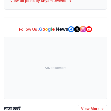
View all posts by
Shyam Dwivedi
→
G
o
o
g
l
e
News
Follow Us :
Advertisement
ताजा खबरें
View More →