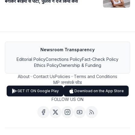
बनाकर बेरहमी से पीटा, पुलिस ने दर्ज किया केस
Newsroom Transparency
Editorial Policy
Corrections Policy
Fact-Check Policy
Ethics Policy
Ownership & Funding
About
Contact Us
Policies
Terms and Conditions
MP जनसंपर्क फीड
GET IT ON Google Play
Download on the App Store
FOLLOW US ON