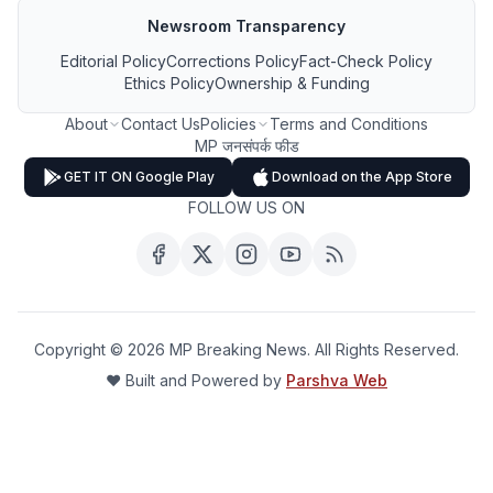
Newsroom Transparency
Editorial Policy
Corrections Policy
Fact-Check Policy
Ethics Policy
Ownership & Funding
About
Contact Us
Policies
Terms and Conditions
MP जनसंपर्क फीड
GET IT ON Google Play
Download on the App Store
FOLLOW US ON
Copyright ©
2026
MP Breaking News. All Rights Reserved.
❤️ Built and Powered by
Parshva Web