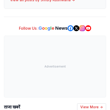
G
o
o
g
l
e
News
Follow Us :
Advertisement
ताजा खबरें
View More →