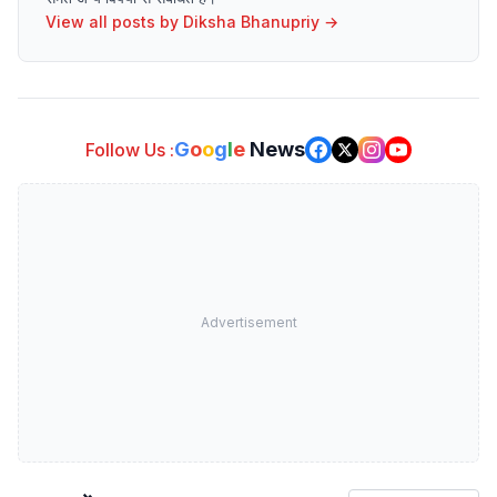
View all posts by
Diksha Bhanupriy
→
G
o
o
g
l
e
News
Follow Us :
Advertisement