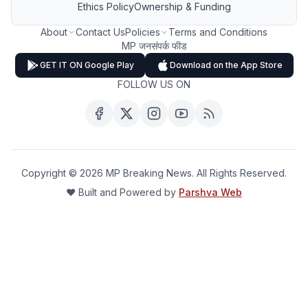
Ethics Policy
Ownership & Funding
About
Contact Us
Policies
Terms and Conditions
MP जनसंपर्क फीड
GET IT ON Google Play
Download on the App Store
FOLLOW US ON
Copyright ©
2026
MP Breaking News. All Rights Reserved.
❤️ Built and Powered by
Parshva Web